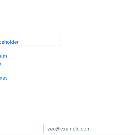
ium
0
más