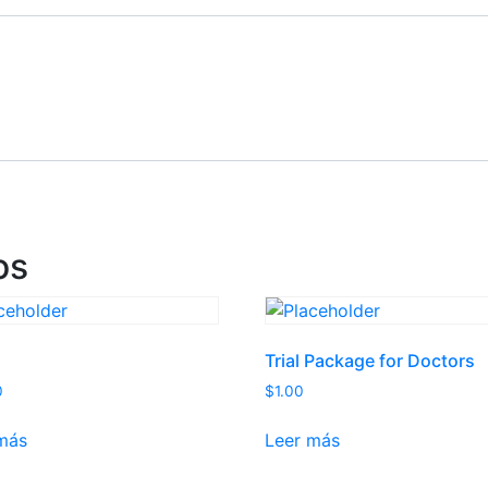
os
Trial Package for Doctors
0
$
1.00
más
Leer más