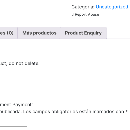
Payment
Categoría:
Uncategorized
cantidad
Report Abuse
es (0)
Más productos
Product Enquiry
ct, do not delete.
sement Payment”
publicada.
Los campos obligatorios están marcados con
*