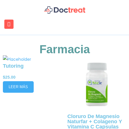
[connections_hub]
Farmacia
Tutoring
$
25.00
LEER MÁS
Cloruro De Magnesio
Naturfar + Colageno Y
Vitamina C Capsulas