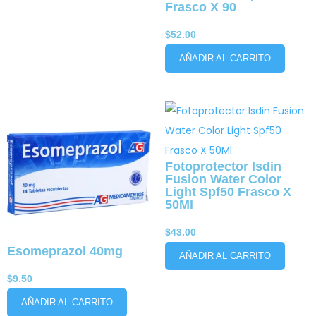
Frasco X 90
$
52.00
AÑADIR AL CARRITO
Fotoprotector Isdin
Fusion Water Color
Light Spf50 Frasco X
50Ml
$
43.00
Esomeprazol 40mg
AÑADIR AL CARRITO
$
9.50
AÑADIR AL CARRITO