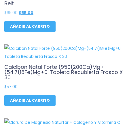
Belt
Original
Current
$
65.00
$
55.00
price
price
was:
is:
$65.00.
$55.00.
AÑADIR AL CARRITO
Calcibon Natal Forte (950(200Ca)Mg+
(54.7(18Fe)Mg+0. Tableta Recubierta Frasco X
30
$
57.00
AÑADIR AL CARRITO