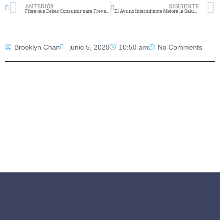
ANTERIÓR
SIGUIENTE
Fibra que Debes Consumir para Prevenir Enfermedades
El Ayuno Intermitente Mejora la Salud al Fortalecer los Ritmos Diarios
Brooklyn Chan
junio 5, 2020
10:50 am
No Comments